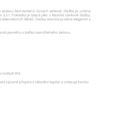
 o sestavu šesti kamenů různých velikostí. Dlažba je určena
,5 t. Pokládka je stejná jako u klasické zámkové dlažby,
dekorativních štěrků. Dlažba Avenida je velice elegantní a
tnosti pevného a takřka nezničitelného betonu.
rostředí XF4.
terá výrazně přispívá k utěsnění kapilár a omezuje tvorbu
.