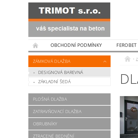
OBCHODNÍ PODMÍNKY
FEROBET
ZÁMKOVÁ DLAŽBA
DESIGNOVÁ BAREVNÁ
DL
ZÁKLADNÍ ŠEDÁ
PLOŠNÁ DLAŽBA
ZATRAVŇOVACÍ DLAŽBA
OBRUBNÍKY
ZTRACENÉ BEDNĚNÍ