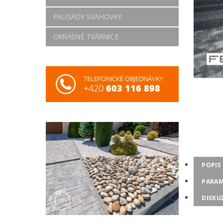
PALISÁDY SVAHOVKY
OKRASNÉ TVÁRNICE
POPIS
PARAM
DISKU