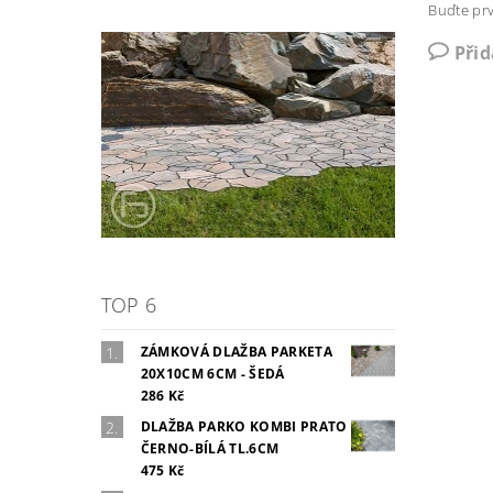
Buďte prv
Při
TOP 6
ZÁMKOVÁ DLAŽBA PARKETA
20X10CM 6CM - ŠEDÁ
286 Kč
DLAŽBA PARKO KOMBI PRATO
ČERNO-BÍLÁ TL.6CM
475 Kč