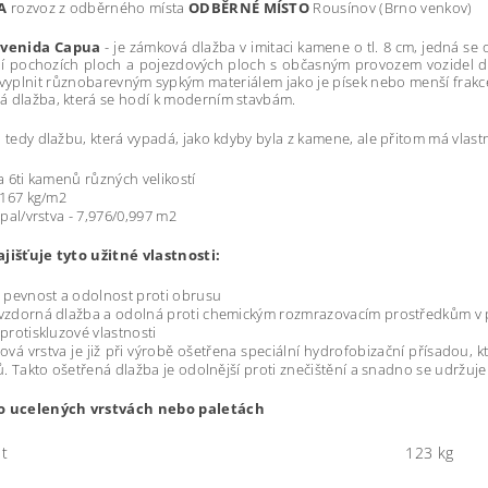
VA
rozvoz z odběrného místa
ODBĚRNÉ MÍSTO
Rousínov (Brno venkov)
Avenida Capua
- je zámková dlažba v imitaci kamene o tl. 8 cm, jedná se
í pochozích ploch a pojezdových ploch s občasným provozem vozidel do 3
 vyplnit různobarevným sypkým materiálem jako je písek nebo menší frakce 
á dlažba, která se hodí k moderním stavbám.
i tedy dlažbu, která vypadá, jako kdyby byla z kamene, ale přitom má vlas
a 6ti kamenů různých velikostí
 167 kg/m2
 pal/vrstva - 7,976/0,997 m2
ajišťuje tyto užitné vlastnosti:
 pevnost a odolnost proti obrusu
zdorná dlažba a odolná proti chemickým rozmrazovacím prostředkům v p
protiskluzové vlastnosti
ová vrstva je již při výrobě ošetřena speciální hydrofobizační přísadou, k
ů. Takto ošetřená dlažba je odolnější proti znečištění a snadno se udržuje
o ucelených vrstvách nebo paletách
t
123 kg