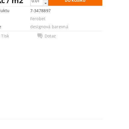
Kč
/ m2
duktu
7-3478897
Ferobet
e
designová barevná
Tisk
Dotaz