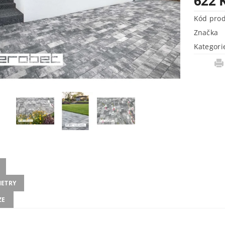
622 
Kód pro
Značka
Kategori
ETRY
ZE