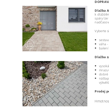
DOPRA
Dlažba 
k dlážděn
spáry lze
nadčasov
Vyberte s
sestav
váha -
balení
Dlažba z
vysoká
mrazuv
dobré 
nášlap
výkvět
Prodej p
Hmotnos