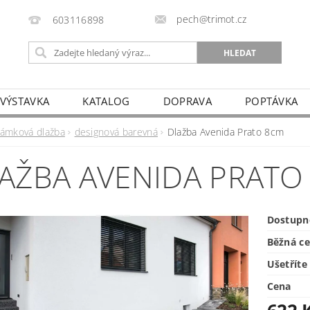
pech@trimot.cz
603116898
 VÝSTAVKA
KATALOG
DOPRAVA
POPTÁVKA
zámková dlažba
designová barevná
Dlažba Avenida Prato 8cm
AŽBA AVENIDA PRATO
Dostupn
Běžná c
Ušetříte
Cena