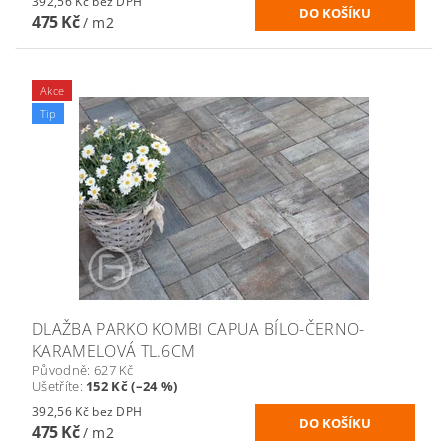
392,56 Kč bez DPH
475 Kč
/ m2
Akce
Tip
DLAŽBA PARKO KOMBI CAPUA BÍLO-ČERNO-
KARAMELOVÁ TL.6CM
Původně:
627 Kč
Ušetříte
:
152 Kč (–24 %)
392,56 Kč bez DPH
475 Kč
/ m2