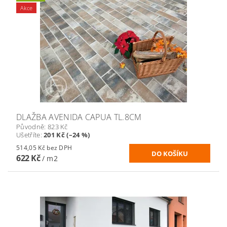
Akce
DLAŽBA AVENIDA CAPUA TL.8CM
Původně:
823 Kč
Ušetříte
:
201 Kč (–24 %)
514,05 Kč bez DPH
622 Kč
/ m2