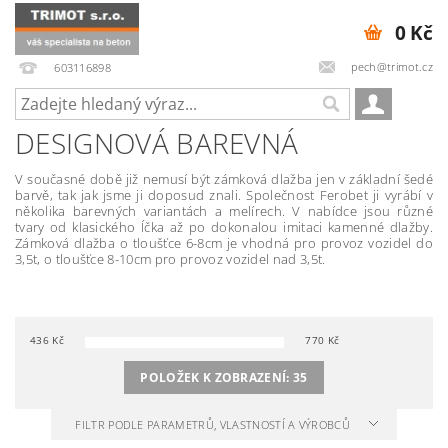
0 Kč
pech@trimot.cz
603116898
DESIGNOVÁ BAREVNÁ
V současné době již nemusí být zámková dlažba jen v základní šedé
barvě, tak jak jsme ji doposud znali. Společnost Ferobet ji vyrábí v
několika barevných variantách a melírech. V nabídce jsou různé
tvary od klasického Íčka až po dokonalou imitaci kamenné dlažby.
Zámková dlažba o tloušťce 6-8cm je vhodná pro provoz vozidel do
3,5t, o tloušťce 8-10cm pro provoz vozidel nad 3,5t.
436
Kč
770
Kč
POLOŽEK K ZOBRAZENÍ:
35
FILTR PODLE PARAMETRŮ, VLASTNOSTÍ A VÝROBCŮ