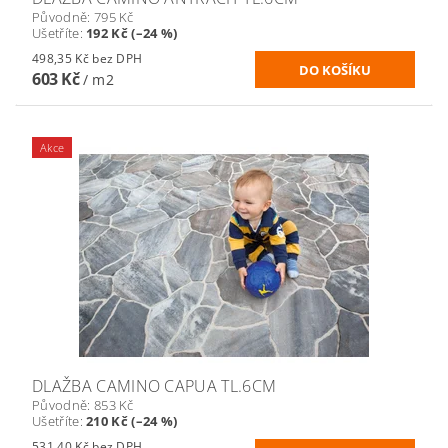
Původně:
795 Kč
Ušetříte
:
192 Kč (–24 %)
498,35 Kč bez DPH
603 Kč
/ m2
Akce
DLAŽBA CAMINO CAPUA TL.6CM
Původně:
853 Kč
Ušetříte
:
210 Kč (–24 %)
531,40 Kč bez DPH