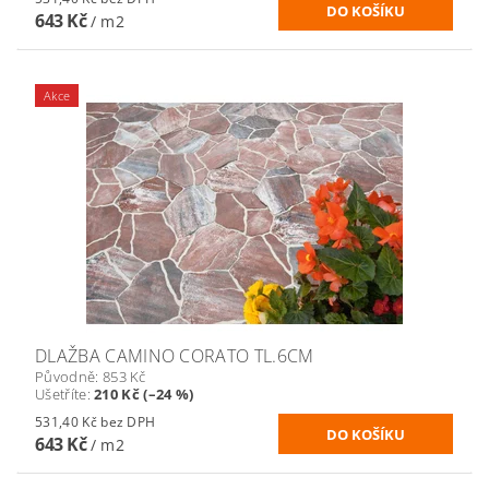
643 Kč
/ m2
Akce
DLAŽBA CAMINO CORATO TL.6CM
Původně:
853 Kč
Ušetříte
:
210 Kč (–24 %)
531,40 Kč bez DPH
643 Kč
/ m2