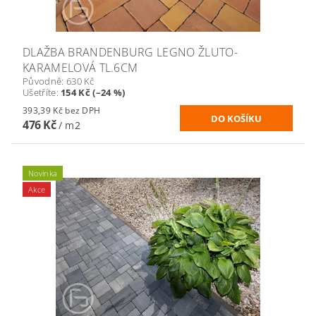
DLAŽBA BRANDENBURG LEGNO ŽLUTO-
KARAMELOVÁ TL.6CM
Původně:
630 Kč
Ušetříte
:
154 Kč (–24 %)
393,39 Kč bez DPH
476 Kč
/ m2
Novinka
Akce