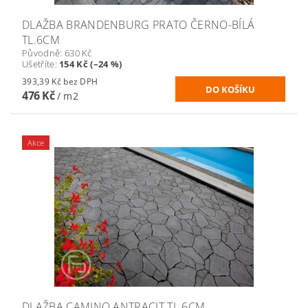
DLAŽBA BRANDENBURG PRATO ČERNO-BÍLÁ
TL.6CM
Původně:
630 Kč
Ušetříte
:
154 Kč (–24 %)
393,39 Kč bez DPH
476 Kč
/ m2
Akce
DLAŽBA CAMINO ANTRACIT TL.6CM