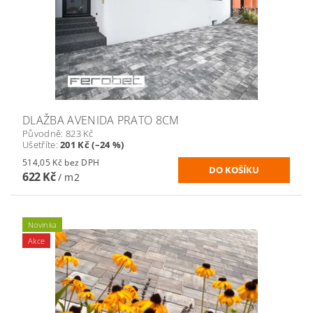
DLAŽBA AVENIDA PRATO 8CM
Původně:
823 Kč
Ušetříte
:
201 Kč (–24 %)
514,05 Kč bez DPH
622 Kč
/ m2
Novinka
Akce