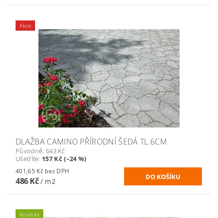
Akce
DLAŽBA CAMINO PŘÍRODNÍ ŠEDÁ TL.6CM
Původně:
643 Kč
Ušetříte
:
157 Kč (–24 %)
401,65 Kč bez DPH
486 Kč
/ m2
Novinka