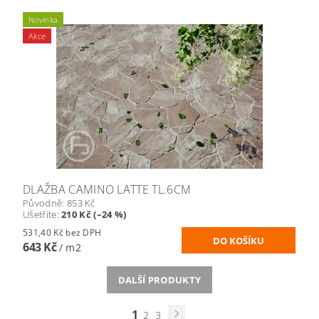
Novinka
Akce
DLAŽBA CAMINO LATTE TL.6CM
Původně:
853 Kč
Ušetříte
:
210 Kč (–24 %)
531,40 Kč bez DPH
643 Kč
/ m2
DALŠÍ PRODUKTY
1
2
3