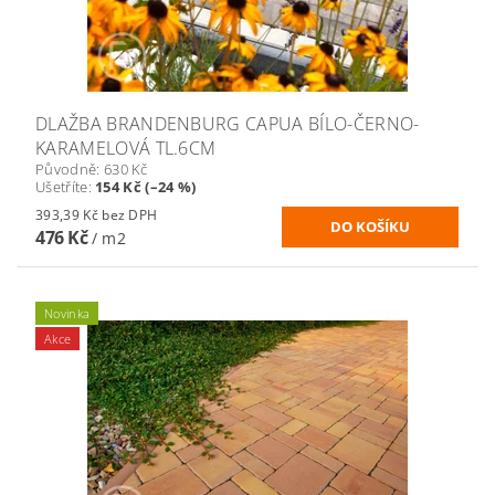
DLAŽBA BRANDENBURG CAPUA BÍLO-ČERNO-
KARAMELOVÁ TL.6CM
Původně:
630 Kč
Ušetříte
:
154 Kč (–24 %)
393,39 Kč bez DPH
476 Kč
/ m2
Novinka
Akce