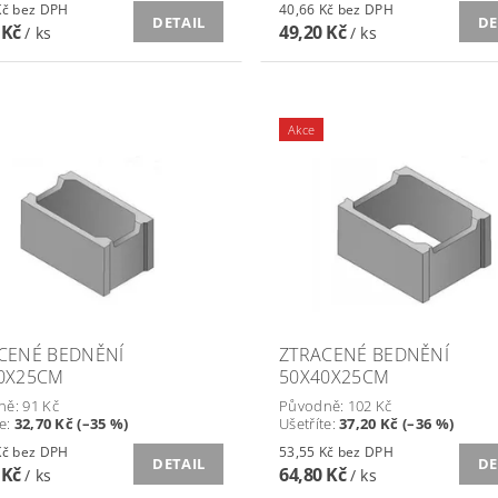
38,51 Kč bez DPH
40,66 Kč bez DPH
DETAIL
DE
 Kč
49,20 Kč
/ ks
/ ks
Akce
CENÉ BEDNĚNÍ
ZTRACENÉ BEDNĚNÍ
0X25CM
50X40X25CM
ně:
91 Kč
Původně:
102 Kč
te
:
32,70 Kč (–35 %)
Ušetříte
:
37,20 Kč (–36 %)
48,18 Kč bez DPH
53,55 Kč bez DPH
DETAIL
DE
 Kč
64,80 Kč
/ ks
/ ks