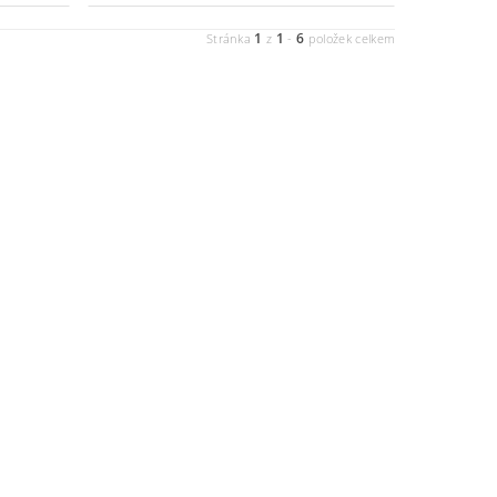
1
1
6
Stránka
z
-
položek celkem