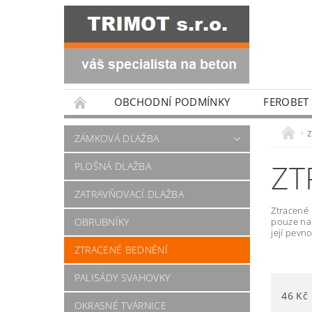
OBCHODNÍ PODMÍNKY
FEROBET
ZÁMKOVÁ DLAŽBA
ZT
PLOŠNÁ DLAŽBA
ZATRAVŇOVACÍ DLAŽBA
Ztracené 
OBRUBNÍKY
pouze na 
její pevn
ZTRACENÉ BEDNĚNÍ
PALISÁDY SVAHOVKY
46
Kč
OKRASNÉ TVÁRNICE