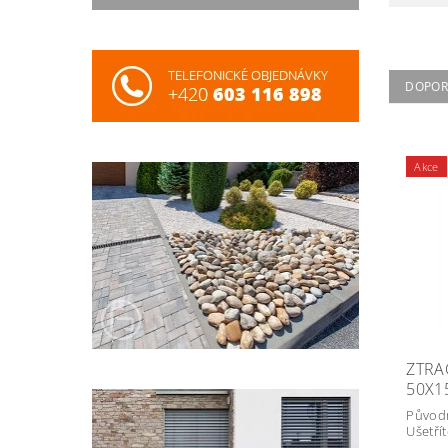
DOPOR
Akce
ZTRA
50X1
Původ
Ušetří