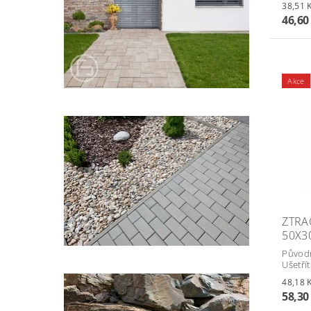
46,60
Akce
ZTRA
50X3
Původ
Ušetří
58,30