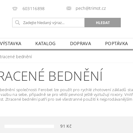
pech@trimot.cz
603116898
 VÝSTAVKA
KATALOG
DOPRAVA
POPTÁVKA
ztracené bednění
RACENÉ BEDNĚNÍ
bednění společnosti Ferobet lze použít pro rychlé zhotovení základů sta
vazbu na sebe, případně se pro větší pevnost ještě vyztužují roxory. Vnitř
ost. Ztracené bednění patří pro své všestranné použití k nejprodávaněj
91
Kč