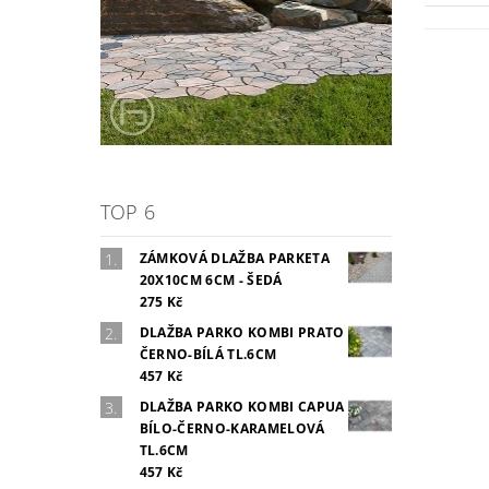
TOP 6
ZÁMKOVÁ DLAŽBA PARKETA
20X10CM 6CM - ŠEDÁ
275 Kč
DLAŽBA PARKO KOMBI PRATO
ČERNO-BÍLÁ TL.6CM
457 Kč
DLAŽBA PARKO KOMBI CAPUA
BÍLO-ČERNO-KARAMELOVÁ
TL.6CM
457 Kč