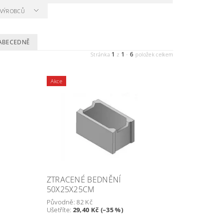
A VÝROBCŮ
ABECEDNĚ
1
1
6
Stránka
z
-
položek celkem
Akce
ZTRACENÉ BEDNĚNÍ
50X25X25CM
Původně:
82 Kč
Ušetříte
:
29,40 Kč (–35 %)