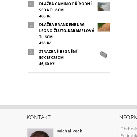
DLAŽBA CAMINO PŘÍRODNÍ
ŠEDÁ TL.6CM
468 Kč
DLAŽBA BRANDENBURG
LEGNO ŽLUTO-KARAMELOVÁ
TL.6CM
458 Kč
ZTRACENÉ BEDNĚNÍ
50X15X25CM
46,60 Kč
KONTAKT
INFOR
Obchodn
Michal Pech
Podmínk