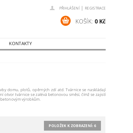
|
PŘIHLÁŠENÍ
REGISTRACE
KOŠÍK:
0 Kč
KONTAKTY
vby domu, plotů, opěrných zdí atd. Tvárnice se naskládají
ní otvor tvárnice se zalévá betonovou směsí, čímž se zajistí
ším betonovým výrobkům.
POLOŽEK K ZOBRAZENÍ:
6