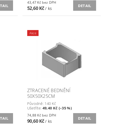
43,47 Kč bez DPH
TAIL
DETAIL
52,60 Kč
/ ks
Akce
ZTRACENÉ BEDNĚNÍ
50X50X25CM
Původně:
140 Kč
Ušetříte
:
49,40 Kč (–35 %)
74,88 Kč bez DPH
TAIL
DETAIL
90,60 Kč
/ ks