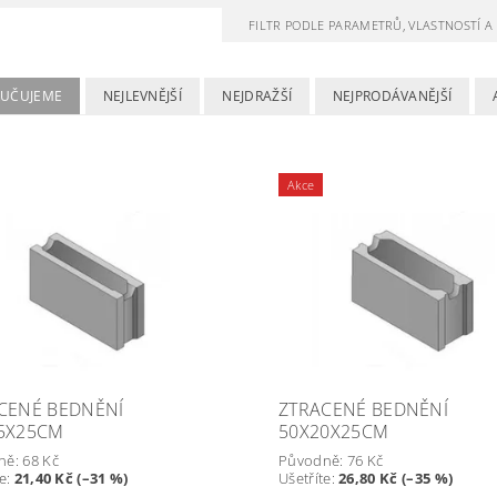
FILTR PODLE PARAMETRŮ, VLASTNOSTÍ 
UČUJEME
NEJLEVNĚJŠÍ
NEJDRAŽŠÍ
NEJPRODÁVANĚJŠÍ
Akce
CENÉ BEDNĚNÍ
ZTRACENÉ BEDNĚNÍ
5X25CM
50X20X25CM
ně:
68 Kč
Původně:
76 Kč
te
:
21,40 Kč (–31 %)
Ušetříte
:
26,80 Kč (–35 %)