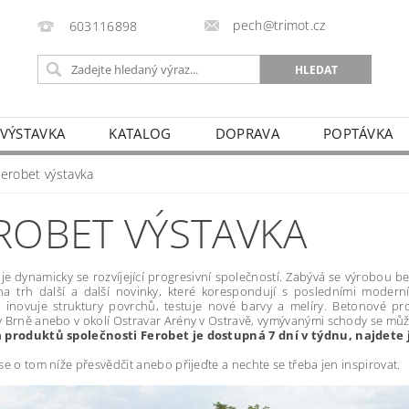
pech@trimot.cz
603116898
 VÝSTAVKA
KATALOG
DOPRAVA
POPTÁVKA
Ferobet výstavka
ROBET VÝSTAVKA
e dynamicky se rozvíjející progresivní společností. Zabývá se výrobou be
na trh další a další novinky, které korespondují s posledními moderní
, inovuje struktury povrchů, testuje nové barvy a melíry. Betonové pr
 Brně anebo v okolí Ostravar Arény v Ostravě, vymývanými schody se mů
 produktů společnosti Ferobet je dostupná 7 dní v týdnu, najdete j
se o tom níže přesvědčit anebo přijeďte a nechte se třeba jen inspirovat.