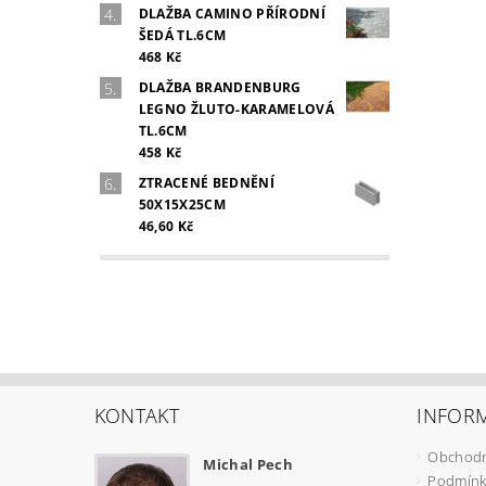
DLAŽBA CAMINO PŘÍRODNÍ
ŠEDÁ TL.6CM
468 Kč
DLAŽBA BRANDENBURG
LEGNO ŽLUTO-KARAMELOVÁ
TL.6CM
458 Kč
ZTRACENÉ BEDNĚNÍ
50X15X25CM
46,60 Kč
KONTAKT
INFOR
Obchodn
Michal Pech
Podmínk