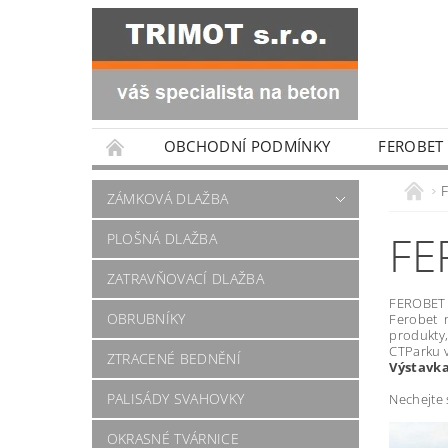
OBCHODNÍ PODMÍNKY
FEROBET
ZÁMKOVÁ DLAŽBA
FE
PLOŠNÁ DLAŽBA
ZATRAVŇOVACÍ DLAŽBA
FEROBET j
OBRUBNÍKY
Ferobet 
produkty
CTParku v
ZTRACENÉ BEDNĚNÍ
Výstavka
PALISÁDY SVAHOVKY
Nechejte 
OKRASNÉ TVÁRNICE