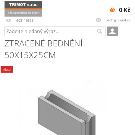
0 Kč
pech@trimot.cz
603116898
ZTRACENÉ BEDNĚNÍ
50X15X25CM
Akce