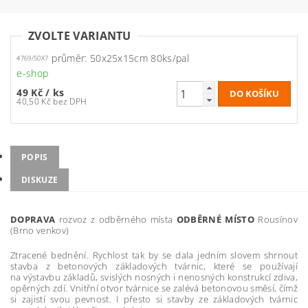
ZVOLTE VARIANTU
průměr: 50x25x15cm 80ks/pal
4769/50X7
e-shop
49 Kč
/ ks
40,50 Kč bez DPH
POPIS
DISKUZE
DOPRAVA
rozvoz z odběrného místa
ODBĚRNÉ MÍSTO
Rousínov
(Brno venkov)
Ztracené bednění. Rychlost tak by se dala jedním slovem shrnout
stavba z betonových základových tvárnic, které se používají
na výstavbu základů, svislých nosných i nenosných konstrukcí zdiva,
opěrných zdí. Vnitřní otvor tvárnice se zalévá betonovou směsí, čímž
si zajistí svou pevnost. I přesto si stavby ze základových tvárnic