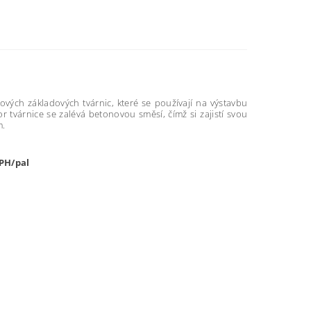
vých základových tvárnic, které se používají na výstavbu
r tvárnice se zalévá betonovou směsí, čímž si zajistí svou
m.
DPH/pal