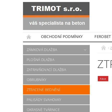
OBCHODNÍ PODMÍNKY
FEROBET
ZÁMKOVÁ DLAŽBA
ZT
PLOŠNÁ DLAŽBA
ZATRAVŇOVACÍ DLAŽBA
Akce
OBRUBNÍKY
ZTRACENÉ BEDNĚNÍ
PALISÁDY SVAHOVKY
OKRASNÉ TVÁRNICE