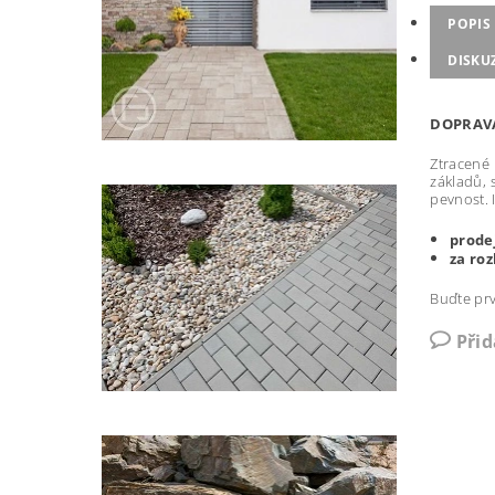
POPIS
DISKU
DOPRAV
Ztracené 
základů, 
pevnost. 
prode
za ro
Buďte prv
Při