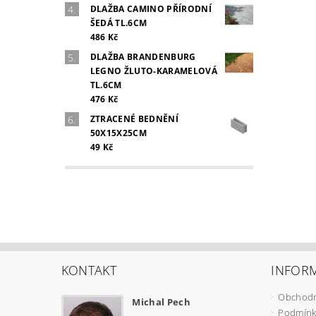
DLAŽBA CAMINO PŘÍRODNÍ
ŠEDÁ TL.6CM
486 Kč
DLAŽBA BRANDENBURG
LEGNO ŽLUTO-KARAMELOVÁ
TL.6CM
476 Kč
ZTRACENÉ BEDNĚNÍ
50X15X25CM
49 Kč
KONTAKT
INFOR
Obchodn
Michal Pech
Podmínk