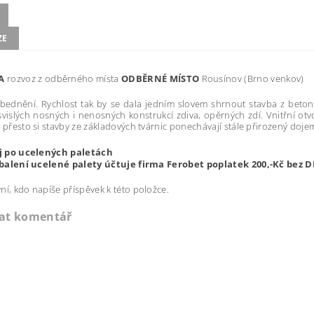
ZE
A
rozvoz z odběrného místa
ODBĚRNÉ MÍSTO
Rousínov (Brno venkov)
bednění. Rychlost tak by se dala jedním slovem shrnout stavba z betono
svislých nosných i nenosných konstrukcí zdiva, opěrných zdí. Vnitřní otvo
I přesto si stavby ze základových tvárnic ponechávají stále přirozený doje
j po ucelených paletách
zbalení ucelené palety účtuje firma Ferobet poplatek 200,-Kč bez 
ní, kdo napíše příspěvek k této položce.
dat komentář