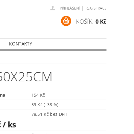
|
PŘIHLÁŠENÍ
REGISTRACE
KOŠÍK:
0 Kč
KONTAKTY
50X25CM
ena
154 Kč
59 Kč
(–38 %)
78,51 Kč bez DPH
č
/ ks