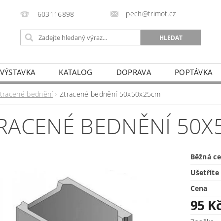
pech@trimot.cz
603116898
 VÝSTAVKA
KATALOG
DOPRAVA
POPTÁVKA
ztracené bednění
Ztracené bednění 50x50x25cm
RACENÉ BEDNĚNÍ 50X
Běžná c
Ušetříte
Cena
95 K