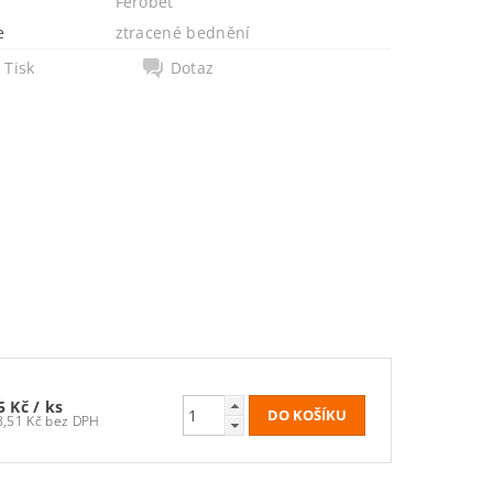
Ferobet
e
ztracené bednění
Tisk
Dotaz
5 Kč
/ ks
78,51 Kč bez DPH