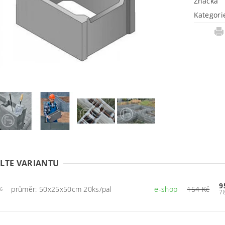
Značka
Kategori
LTE VARIANTU
9
průměr: 50x25x50cm 20ks/pal
e-shop
154 Kč
6