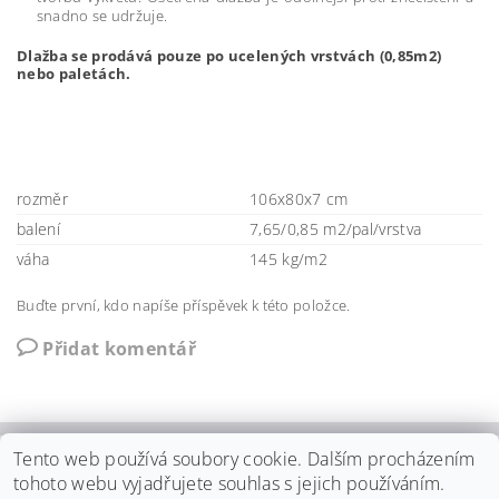
snadno se udržuje.
Dlažba se prodává pouze po ucelených vrstvách (0,85m2)
nebo paletách.
rozměr
106x80x7 cm
balení
7,65/0,85 m2/pal/vrstva
váha
145 kg/m2
Buďte první, kdo napíše příspěvek k této položce.
Přidat komentář
Tento web používá soubory cookie. Dalším procházením
Zámková dlažba
|
Ztracené bednění
|
Betonové obrubníky
|
tohoto webu vyjadřujete souhlas s jejich používáním.
Zatravňovací dlažba
|
Zámková dlažba 6cm
|
Palisády betonové