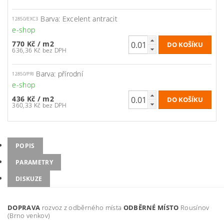
Barva: Excelent antracit
12850/EXC3
e-shop
770 Kč
/ m2
636,36 Kč bez DPH
Barva: přírodní
12850/PRI
e-shop
436 Kč
/ m2
360,33 Kč bez DPH
POPIS
PARAMETRY
DISKUZE
DOPRAVA
rozvoz z odběrného místa
ODBĚRNÉ MÍSTO
Rousínov
(Brno venkov)