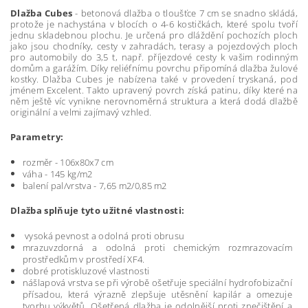
Dlažba Cubes
- betonová dlažba o tloušťce 7 cm se snadno skládá,
protože je nachystána v blocích o 4-6 kostičkách, které spolu tvoří
jednu skladebnou plochu. Je určená pro dláždění pochozích ploch
jako jsou chodníky, cesty v zahradách, terasy a pojezdových ploch
pro automobily do 3,5 t, např. příjezdové cesty k vašim rodinným
domům a garážím. Díky reliéfnímu povrchu připomíná dlažba žulové
kostky. Dlažba Cubes je nabízena také v provedení tryskaná, pod
jménem Excelent. Takto upravený povrch získá patinu, díky které na
něm ještě víc vynikne nerovnoměrná struktura a která dodá dlažbě
originální a velmi zajímavý vzhled.
Parametry:
rozměr - 106x80x7 cm
váha - 145 kg/m2
balení pal/vrstva - 7,65 m2/0,85 m2
D
lažba splňuje tyto užitné vlastnosti:
vysoká pevnost a odolná proti obrusu
mrazuvzdorná a odolná proti chemickým rozmrazovacím
prostředkům v prostředí XF4.
dobré protiskluzové vlastnosti
nášlapová vrstva se při výrobě ošetřuje speciální hydrofobizační
přísadou, která výrazně zlepšuje utěsnění kapilár a omezuje
tvorbu výkvětů. Ošetřená dlažba je odolnější proti znečištění a