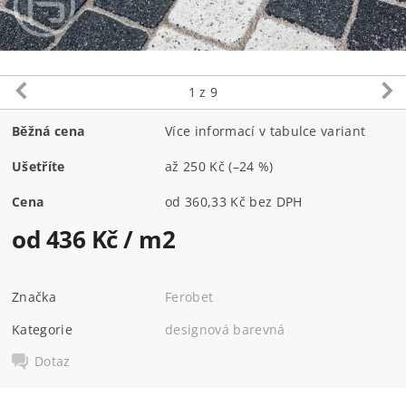
1
z 9
Běžná cena
Více informací v tabulce variant
Ušetříte
až
250 Kč
(–24 %)
Cena
od 360,33 Kč bez DPH
od 436 Kč
/ m2
Značka
Ferobet
Kategorie
designová barevná
Dotaz