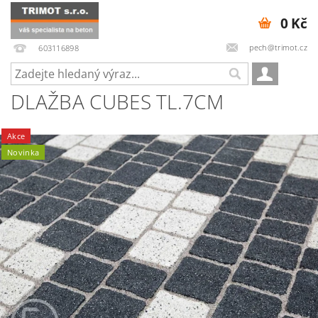
0 Kč
pech@trimot.cz
603116898
DLAŽBA CUBES TL.7CM
Akce
Novinka