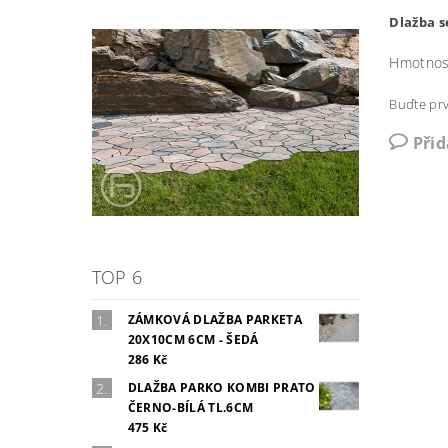
Dlažba s
Hmotnos
Buďte prv
Při
TOP 6
ZÁMKOVÁ DLAŽBA PARKETA
20X10CM 6CM - ŠEDÁ
286 Kč
DLAŽBA PARKO KOMBI PRATO
ČERNO-BÍLÁ TL.6CM
475 Kč