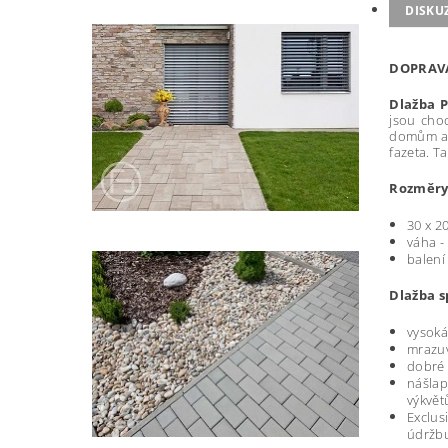
DISKU
DOPRA
Dlažba 
jsou cho
domům a 
fazeta. T
Rozměry
30 x 2
váha -
balení
D
lažba s
vysoká
mrazuv
dobré 
nášlap
výkvět
Exclus
údržb