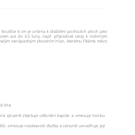
tloušťce 6 cm je určena k dláždění pochozích ploch jako
ozem aut do 3,5 tuny, např. příjezdové cesty k rodinným
i malým nenápadným zkosením hran, kterému říkáme mikro
í XF4.
terá výrazně zlepšuje utěsnění kapilár a omezuje tvorbu
větů, omezuje nasákavost dlažby a výrazně usnadňuje její