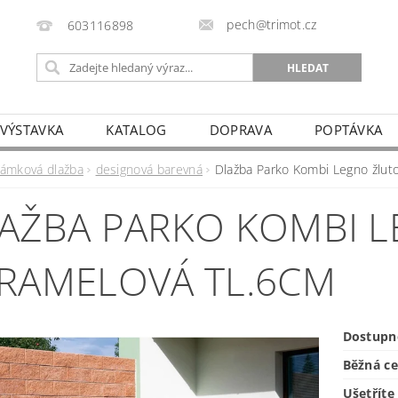
pech@trimot.cz
603116898
 VÝSTAVKA
KATALOG
DOPRAVA
POPTÁVKA
zámková dlažba
designová barevná
Dlažba Parko Kombi Legno žlut
AŽBA PARKO KOMBI L
RAMELOVÁ TL.6CM
Dostupn
Běžná c
Ušetříte