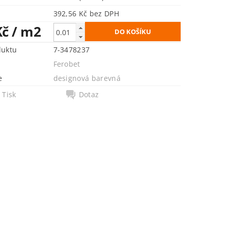
392,56 Kč bez DPH
Kč
/ m2
duktu
7-3478237
Ferobet
e
designová barevná
Tisk
Dotaz