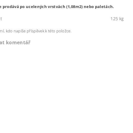
e prodává po ucelených vrstvách (1,08m2) nebo paletách.
t
125 kg
ní, kdo napíše příspěvek k této položce.
dat komentář