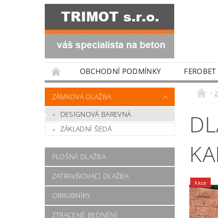
OBCHODNÍ PODMÍNKY
FEROBET
ZÁMKOVÁ DLAŽBA
DESIGNOVÁ BAREVNÁ
DL
ZÁKLADNÍ ŠEDÁ
KA
PLOŠNÁ DLAŽBA
ZATRAVŇOVACÍ DLAŽBA
Akce
OBRUBNÍKY
ZTRACENÉ BEDNĚNÍ