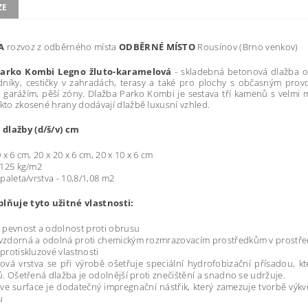
ZE
VA
rozvoz z odběrného místa
ODBĚRNÉ MÍSTO
Rousínov (Brno venkov)
Parko Kombi Legno žluto-karamelová
-
skladebná betonová dlažba o 
dníky, cestičky v zahradách, terasy a také pro plochy s občasným prov
garážím, pěší zóny. Dlažba Parko Kombi je sestava tří kamenů s velm
akto zkosené hrany dodávají dlažbě luxusní vzhled.
 dlažby
(d/š/v) cm
0 x 6 cm,
20 x 20 x 6 cm,
20 x 10 x 6 cm
 125 kg/m2
 paleta/vrstva - 10,8/1,08 m2
plňuje tyto užitné vlastnosti:
 pevnost a odolnost proti obrusu
zdorná a odolná proti chemickým rozmrazovacím prostředkům v prostřed
protiskluzové vlastnosti
ová vrstva se při výrobě ošetřuje speciální hydrofobizační přísadou, k
ů. Ošetřená dlažba je odolnější proti znečištění a snadno se udržuje.
ive surface je dodatečný impregnační nástřik, který zamezuje tvorbě výk
u