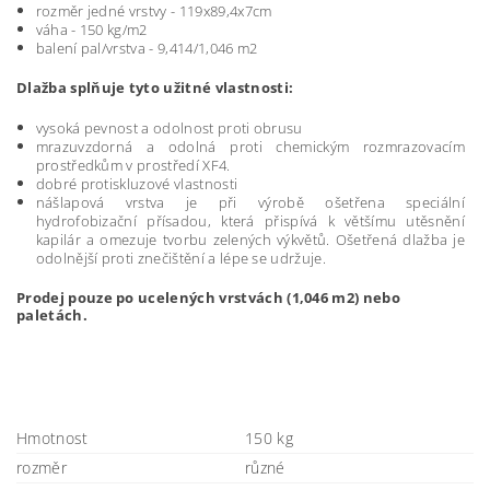
rozměr jedné vrstvy - 119x89,4x7cm
váha - 150 kg/m2
balení pal/vrstva - 9,414/1,046 m2
D
lažba splňuje tyto užitné vlastnosti:
vysoká pevnost a odolnost proti obrusu
mrazuvzdorná a odolná proti chemickým rozmrazovacím
prostředkům v prostředí XF4.
dobré protiskluzové vlastnosti
nášlapová vrstva je při výrobě ošetřena speciální
hydrofobizační přísadou, která přispívá k většímu utěsnění
kapilár a omezuje tvorbu zelených výkvětů. Ošetřená dlažba je
odolnější proti znečištění a lépe se udržuje.
Prodej pouze po ucelených vrstvách (1,046 m2) nebo
paletách.
Hmotnost
150 kg
rozměr
různé