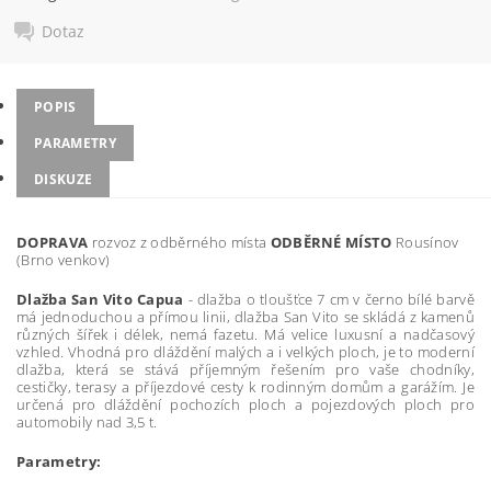
Dotaz
POPIS
PARAMETRY
DISKUZE
DOPRAVA
rozvoz z odběrného místa
ODBĚRNÉ MÍSTO
Rousínov
(Brno venkov)
Dlažba San Vito Capua
- dlažba o tloušťce 7 cm v černo bílé barvě
má jednoduchou a přímou linii, dlažba San Vito se skládá z kamenů
různých šířek i délek, nemá fazetu. Má velice luxusní a nadčasový
vzhled. Vhodná pro dláždění malých a i velkých ploch, je to moderní
dlažba, která se stává příjemným řešením pro vaše chodníky,
cestičky, terasy a příjezdové cesty k rodinným domům a garážím. Je
určená pro dláždění pochozích ploch a pojezdových ploch pro
automobily nad 3,5 t.
Parametry: