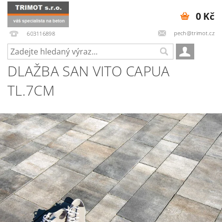
0 Kč
pech@trimot.cz
603116898
DLAŽBA SAN VITO CAPUA
TL.7CM