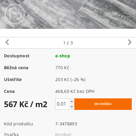
1
z 3
Dostupnost
e-shop
Běžná cena
770 Kč
Ušetříte
203 Kč
(–26 %)
Cena
468,60 Kč bez DPH
567 Kč
/ m2
Kód produktu
7-3478893
Značka
Ferobet