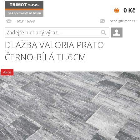
0 Kč
pech@trimot.cz
603116898
DLAŽBA VALORIA PRATO
ČERNO-BÍLÁ TL.6CM
Akce