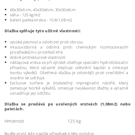
60x30x6 cm, 45x30x6
cm, 30x30x
6cm
váha - 125 kg/m2
balení paleta/vrstva - 10,8/1,08 m2
D
lažba splňuje tyto užitné vlastnosti:
vysoká pevnost a odolnost proti obrusu
mrazuvzdorná a odolná proti chemickým rozmrazovacím
prostředkům v prostředí XF4.
dobré protiskluzové vlastnosti
nášlapová vrstva se při výrobě ošetřuje speciální hydrofobizační
přísadou, která výrazně zlepšuje utěsnění kapilár a omezuje
tvorbu výkvětů. Ošetřená dlažba je odolnější proti znečištění a
snadno se udržuje.
Exclusive surface je dodatečný impregnační nástřik, který
zamezuje tvorbě výkvětů, omezuje nasákavost dlažby a výrazně
usnadňuje její údržbu
Dlažba se prodává po ucelených vrstvách (1,08m2) nebo
paletách.
Hmotnost
125 kg
Buďte první, kdo napíše příspěvek k této položce.