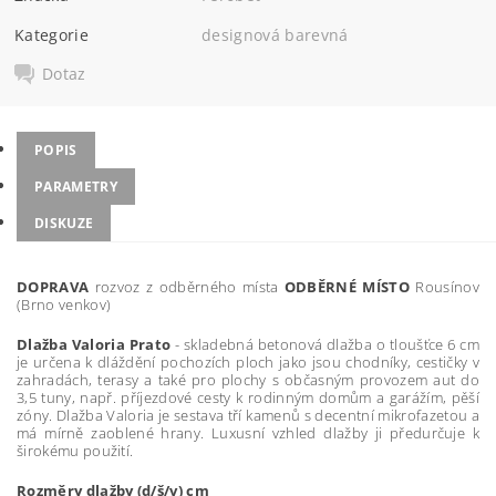
Kategorie
designová barevná
Dotaz
POPIS
PARAMETRY
DISKUZE
DOPRAVA
rozvoz z odběrného místa
ODBĚRNÉ MÍSTO
Rousínov
(Brno venkov)
Dlažba Valoria Prato
-
skladebná betonová dlažba o tloušťce 6 cm
je určena k dláždění pochozích ploch jako jsou chodníky, cestičky v
zahradách, terasy a také pro plochy s občasným provozem aut do
3,5 tuny, např. příjezdové cesty k rodinným domům a garážím, pěší
zóny. Dlažba Valoria je sestava tří kamenů s decentní mikrofazetou a
má mírně zaoblené hrany. Luxusní vzhled dlažby ji předurčuje k
širokému použití.
Rozměry dlažby
(d/š/v) cm