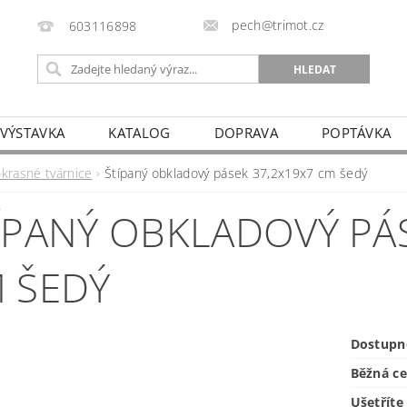
pech@trimot.cz
603116898
 VÝSTAVKA
KATALOG
DOPRAVA
POPTÁVKA
okrasné tvárnice
Štípaný obkladový pásek 37,2x19x7 cm šedý
ÍPANÝ OBKLADOVÝ PÁS
 ŠEDÝ
Dostupn
Běžná c
Ušetříte