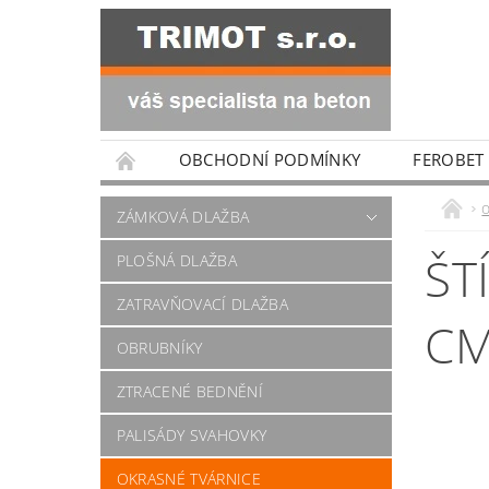
OBCHODNÍ PODMÍNKY
FEROBET
ZÁMKOVÁ DLAŽBA
ŠT
PLOŠNÁ DLAŽBA
ZATRAVŇOVACÍ DLAŽBA
CM
OBRUBNÍKY
ZTRACENÉ BEDNĚNÍ
PALISÁDY SVAHOVKY
OKRASNÉ TVÁRNICE