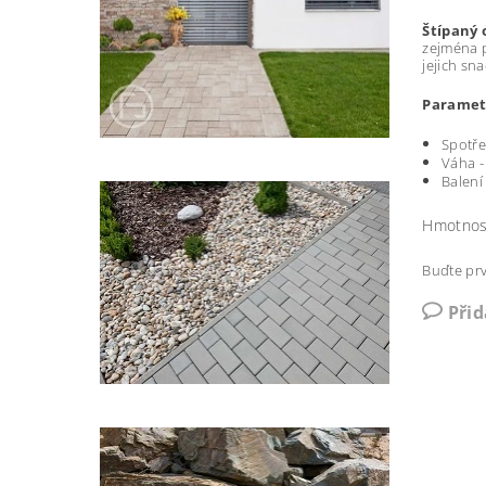
Štípaný 
zejména p
jejich sn
Paramet
Spotře
Váha -
Balení 
Hmotnos
Buďte prv
Při