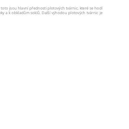
toto jsou hlavní přednosti plotových tvárnic, které se hodí
vky a k obkladům soklů. Další výhodou plotových tvárnic je