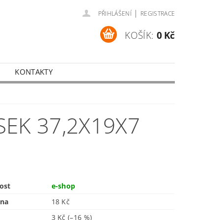
|
PŘIHLÁŠENÍ
REGISTRACE
KOŠÍK:
0 Kč
KONTAKTY
EK 37,2X19X7
ost
e-shop
ena
18 Kč
3 Kč
(–16 %)