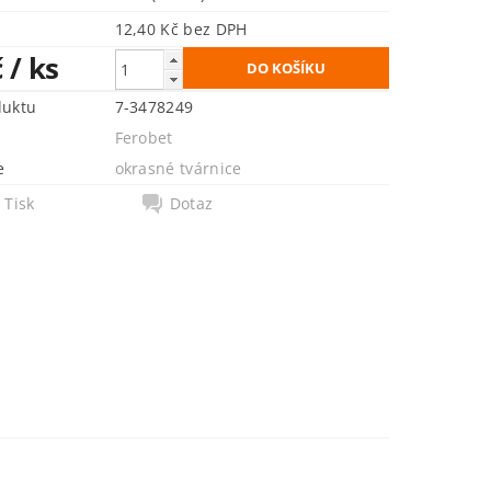
12,40 Kč bez DPH
č
/ ks
duktu
7-3478249
Ferobet
e
okrasné tvárnice
Tisk
Dotaz