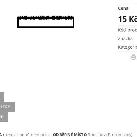
Cena
15 K
Kód pro
Značka
Kategori
ETRY
ZE
VA
rozvoz z odběrného místa
ODBĚRNÉ MÍSTO
Rousínov (Brno venkov)