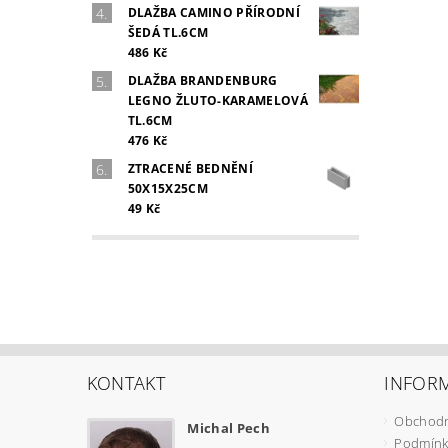
DLAŽBA CAMINO PŘÍRODNÍ
ŠEDÁ TL.6CM
486 Kč
DLAŽBA BRANDENBURG
LEGNO ŽLUTO-KARAMELOVÁ
TL.6CM
476 Kč
ZTRACENÉ BEDNĚNÍ
50X15X25CM
49 Kč
KONTAKT
INFOR
Obchodn
Michal Pech
Podmínk