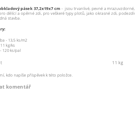
obkladový pásek 37,2x19x7 cm
- jsou trvanlivé, pevné a mrazuvzdorné, 
ro dělící a opěrné zdi, pro veškeré typy plotů, jako okrasné zdi, podezdí
adná stavba.
ry:
ba - 13,5 ks/m2
 11 kg/ks
- 120 ks/pal
t
11 kg
ní, kdo napíše příspěvek k této položce.
dat komentář