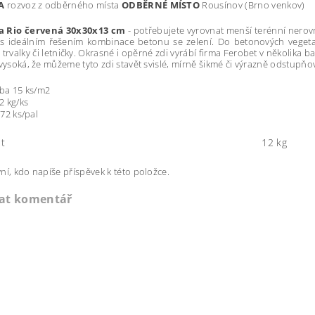
VA
rozvoz z odběrného místa
ODBĚRNÉ MÍSTO
Rousínov (Brno venkov)
a Rio červená 30x30x13 cm
- potřebujete vyrovnat menší terénní nerovn
ás ideálním řešením kombinace betonu se zelení. Do betonových vegetač
 trvalky či letničky. Okrasné i opěrné zdi vyrábí firma Ferobet v několika ba
 vysoká, že můžeme tyto zdi stavět svislé, mírně šikmé či výrazně odstupň
ba 15 ks/m2
2 kg/ks
 72 ks/pal
t
12 kg
ní, kdo napíše příspěvek k této položce.
dat komentář