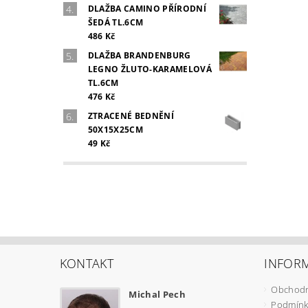
DLAŽBA CAMINO PŘÍRODNÍ
ŠEDÁ TL.6CM
486 Kč
DLAŽBA BRANDENBURG
LEGNO ŽLUTO-KARAMELOVÁ
TL.6CM
476 Kč
ZTRACENÉ BEDNĚNÍ
50X15X25CM
49 Kč
KONTAKT
INFOR
Obchodn
Michal Pech
Podmínk