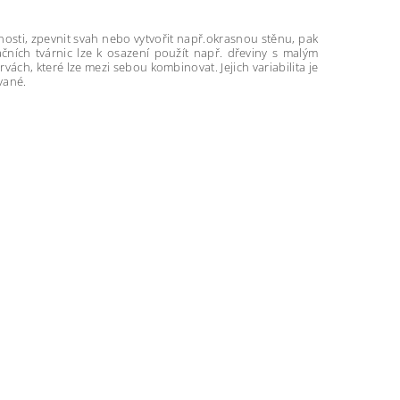
osti, zpevnit svah nebo vytvořit např.okrasnou stěnu, pak
ních tvárnic lze k osazení použít např. dřeviny s malým
rvách, které lze mezi sebou kombinovat. Jejich variabilita je
ované.