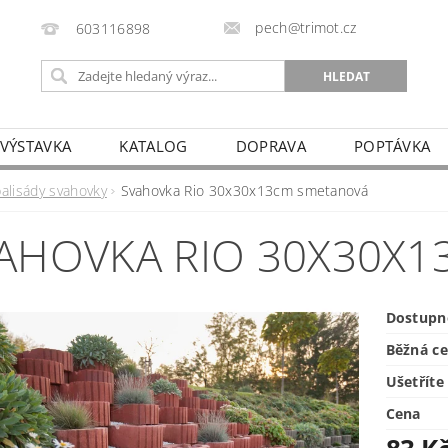
pech@trimot.cz
603116898
 VÝSTAVKA
KATALOG
DOPRAVA
POPTÁVKA
palisády svahovky
Svahovka Rio 30x30x13cm smetanová
AHOVKA RIO 30X30X
Dostupn
Běžná c
Ušetříte
Cena