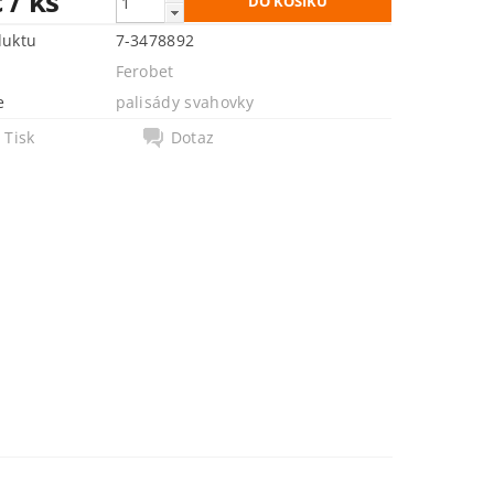
č
/ ks
duktu
7-3478892
Ferobet
e
palisády svahovky
Tisk
Dotaz