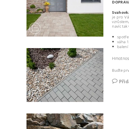
DOPRA
Svahovk
je pro V
vzrůstem,
navíc tak
spotře
váha 1
balení
Hmotnos
Buďte prv
Při