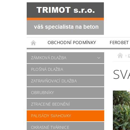
OBCHODNÍ PODMÍNKY
FEROBET
ZÁMKOVÁ DLAŽBA
SV
PLOŠNÁ DLAŽBA
ZATRAVŇOVACÍ DLAŽBA
OBRUBNÍKY
ZTRACENÉ BEDNĚNÍ
PALISÁDY SVAHOVKY
OKRASNÉ TVÁRNICE