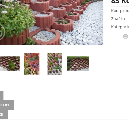
83 K
Kód pro
Značka
Kategori
ETRY
ZE