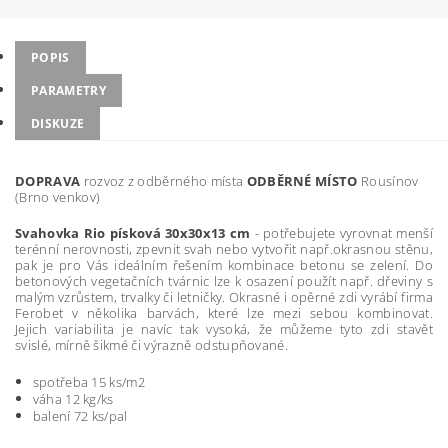
POPIS
PARAMETRY
DISKUZE
DOPRAVA
rozvoz z odběrného místa
ODBĚRNÉ MÍSTO
Rousínov
(Brno venkov)
Svahovka Rio písková 30x30x13 cm
- potřebujete vyrovnat menší
terénní nerovnosti, zpevnit svah nebo vytvořit např.okrasnou stěnu,
pak je pro Vás ideálním řešením kombinace betonu se zelení. Do
betonových vegetačních tvárnic lze k osazení použít např. dřeviny s
malým vzrůstem, trvalky či letničky. Okrasné i opěrné zdi vyrábí firma
Ferobet v několika barvách, které lze mezi sebou kombinovat.
Jejich variabilita je navíc tak vysoká, že můžeme tyto zdi stavět
svislé, mírně šikmé či výrazně odstupňované.
spotřeba 15 ks/m2
váha 12 kg/ks
balení 72 ks/pal