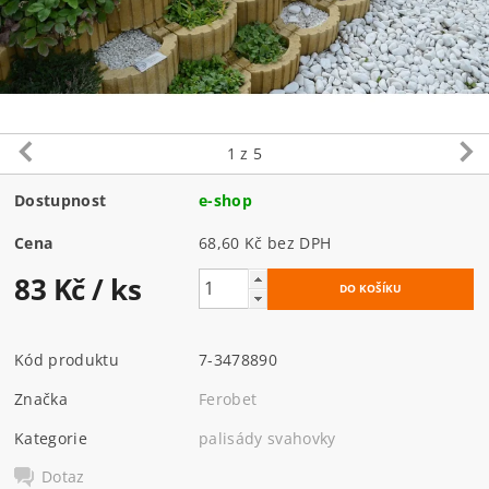
1
z 5
Dostupnost
e-shop
Cena
68,60 Kč bez DPH
83 Kč
/ ks
Kód produktu
7-3478890
Značka
Ferobet
Kategorie
palisády svahovky
Dotaz