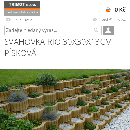
0 Kč
pech@trimot.cz
603116898
SVAHOVKA RIO 30X30X13CM
PÍSKOVÁ