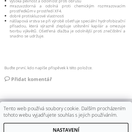
vysoká pevnost a odolnost proti obrusu
mrazuvzdorná a odolná proti chemickým rozmrazovacím
prostředkům v prostředí XF4.
dobré protiskluzové vlastnosti
nášlapová vrstva se při výrobě ošetřuje speciální hydrofobizační
přísadou, která výrazně zlepšuje utěsnění kapilár a omezuje
tvorbu výkvětů. Ošetřená dlažba je odolnější proti znečištění a
snadno se udržuje.
Buďte první, kdo napíše příspěvek k této položce.
Přidat komentář
Tento web používá soubory cookie. Dalším procházením
Zámková dlažba
|
Ztracené bednění
|
Betonové obrubníky
|
tohoto webu vyjadřujete souhlas s jejich používáním.
Zatravňovací dlažba
|
Zámková dlažba 6cm
|
Palisády betonové
NASTAVENÍ