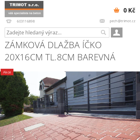
0 Kč
pech@trimot.cz
603116898
ZÁMKOVÁ DLAŽBA ÍČKO
20X16CM TL.8CM BAREVNÁ
Akce