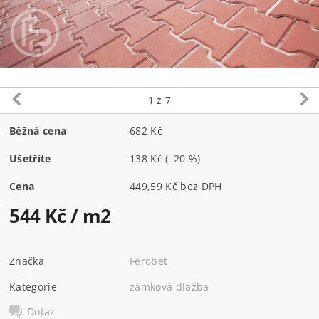
1
z 7
Běžná cena
682 Kč
Ušetříte
138 Kč
(–20 %)
Cena
449,59 Kč bez DPH
544 Kč
/ m2
Značka
Ferobet
Kategorie
zámková dlažba
Dotaz