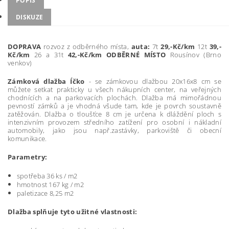
POPIS
DISKUZE
DOPRAVA
rozvoz z odběrného místa,
auta:
7t
29,-Kč/km
12t
39,-
Kč/km
26 a 31t
42,-Kč/km
ODBĚRNÉ MÍSTO
Rousínov (Brno
venkov)
Zámková dlažba Íčko
- s
e zámkovou dlažbou 20x16x8 cm se
můžete setkat prakticky u všech nákupních center, na veřejných
chodnících a na parkovacích plochách. Dlažba má mimořádnou
pevností zámků a je vhodná všude tam, kde je povrch soustavně
zatěžován. Dlažba
o tloušťce 8 cm je určena k dláždění ploch s
intenzivním provozem středního zatížení pro osobní i nákladní
automobily, jako jsou např.zastávky, parkoviště či obecní
komunikace.
Parametry:
spotřeba 36 ks / m2
hmotnost 167 kg / m2
paletizace 8,25 m2
Dlažba splňuje tyto užitné vlastnosti: