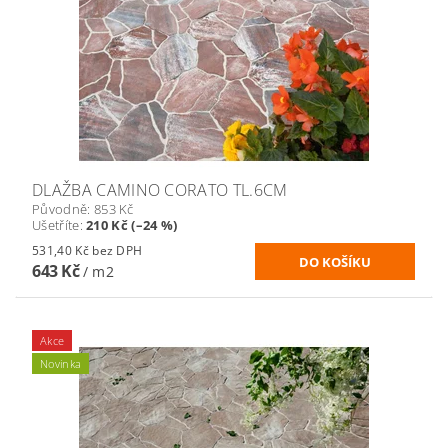
DLAŽBA CAMINO CORATO TL.6CM
Původně:
853 Kč
Ušetříte
:
210 Kč (–24 %)
531,40 Kč bez DPH
643 Kč
/ m2
Akce
Novinka