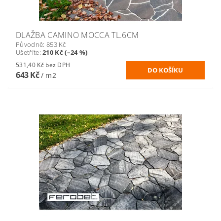
DLAŽBA CAMINO MOCCA TL.6CM
Původně:
853 Kč
Ušetříte
:
210 Kč (–24 %)
531,40 Kč bez DPH
643 Kč
/ m2