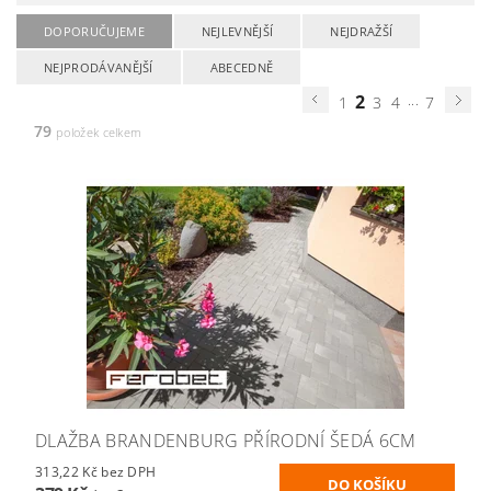
DOPORUČUJEME
NEJLEVNĚJŠÍ
NEJDRAŽŠÍ
NEJPRODÁVANĚJŠÍ
ABECEDNĚ
2
...
1
3
4
7
79
položek celkem
DLAŽBA BRANDENBURG PŘÍRODNÍ ŠEDÁ 6CM
313,22 Kč bez DPH