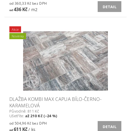
od 360,33 Kč bez DPH
DETAIL
436 Kč
/ m2
od
Akce
Novinka
DLAŽBA KOMBI MAX CAPUA BÍLO-ČERNO-
KARAMELOVÁ
Původně:
811 Kč
Ušetříte
:
až 210 Kč (–24 %)
od 504,96 Kč bez DPH
DETAIL
611 Kč
/ ks
od