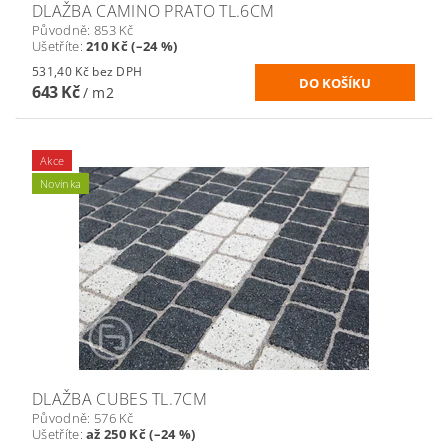
DLAŽBA CAMINO PRATO TL.6CM
Původně:
853 Kč
Ušetříte
:
210 Kč (–24 %)
531,40 Kč bez DPH
643 Kč
/ m2
Akce
Novinka
DLAŽBA CUBES TL.7CM
Původně:
576 Kč
Ušetříte
:
až 250 Kč (–24 %)