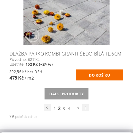
DLAŽBA PARKO KOMBI GRANIT ŠEDO-BÍLÁ TL.6CM
Původně:
627 Kč
Ušetříte
:
152 Kč (–24 %)
392,56 Kč bez DPH
475 Kč
/ m2
DALŠÍ PRODUKTY
2
...
1
3
4
7
79
položek celkem