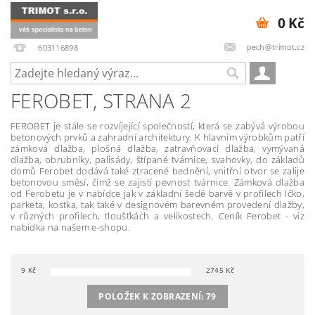
0 Kč
pech@trimot.cz
603116898
FEROBET
, STRANA 2
FEROBET je stále se rozvíjející společností, která se zabývá výrobou
betonových prvků a zahradní architektury. K hlavním výrobkům patří
zámková dlažba, plošná dlažba, zatravňovací dlažba, vymývaná
dlažba, obrubníky, palisády, štípané tvárnice, svahovky, do základů
domů Ferobet dodává také ztracené bednění, vnitřní otvor se zalije
betonovou směsí, čímž se zajistí pevnost tvárnice. Zámková dlažba
od Ferobetu je v nabídce jak v základní šedé barvě v profilech Ičko,
parketa, kostka, tak také v designovém barevném provedení dlažby,
v různých profilech, tloušťkách a velikostech. Ceník Ferobet - viz
nabídka na našem e-shopu.
9
Kč
2745
Kč
POLOŽEK K ZOBRAZENÍ:
79