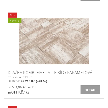
Akce
Novinka
DLAŽBA KOMBI MAX LATTE BÍLO-KARAMELOVÁ
Původně:
811 Kč
Ušetříte
:
až 210 Kč (–24 %)
od 504,96 Kč bez DPH
DETAIL
611 Kč
/ ks
od