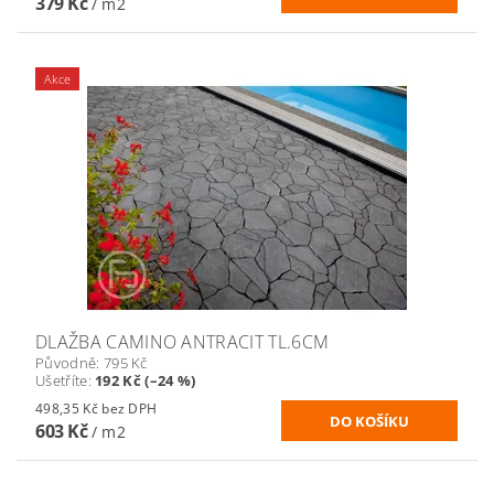
379 Kč
/ m2
Akce
DLAŽBA CAMINO ANTRACIT TL.6CM
Původně:
795 Kč
Ušetříte
:
192 Kč (–24 %)
498,35 Kč bez DPH
603 Kč
/ m2