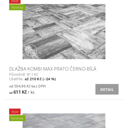
Akce
Novinka
DLAŽBA KOMBI MAX PRATO ČERNO-BÍLÁ
Původně:
811 Kč
Ušetříte
:
až 210 Kč (–24 %)
od 504,96 Kč bez DPH
DETAIL
611 Kč
/ ks
od
Akce
Novinka