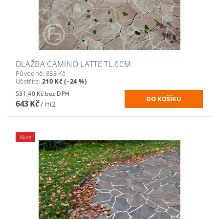
DLAŽBA CAMINO LATTE TL.6CM
Původně:
853 Kč
Ušetříte
:
210 Kč (–24 %)
531,40 Kč bez DPH
643 Kč
/ m2
Akce